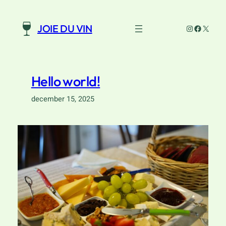
Ga
naar
Instagram
Faceboo
X
JOIE DU VIN
de
inhoud
Hello world!
december 15, 2025