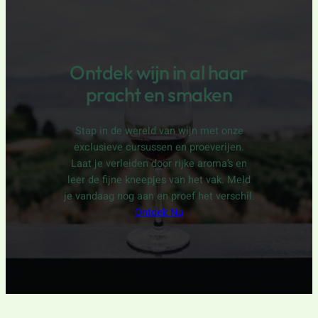
Ontdek wijn in al haar
pracht en smaken
Stap in de wereld van wijn met onze
exclusieve cursussen en proeverijen.
Laat je verleiden door rijke aroma’s en
leer de fijne kneepjes van het vak. Meld
je vandaag nog aan en proef het verschil.
Ontdek Nu