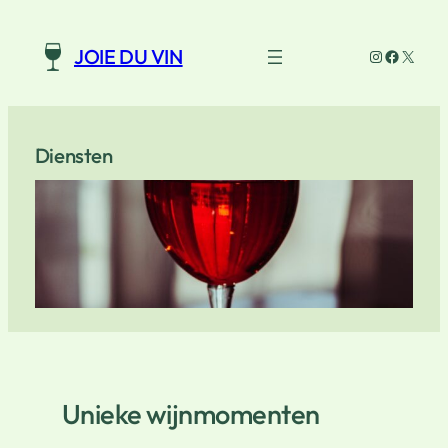
Ga
naar
Instagram
Faceboo
X
JOIE DU VIN
de
inhoud
Diensten
Unieke wijnmomenten