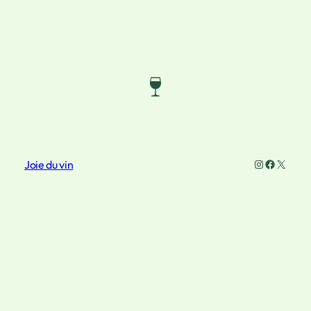
Instagram
Faceboo
X
Joie du vin