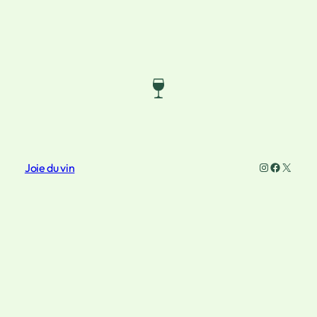
Instagram
Faceboo
X
Joie du vin