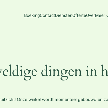
Boeking
Contact
Diensten
Offerte
Over
Meer
eldige dingen in h
ooruitzicht! Onze winkel wordt momenteel gebouwd en za