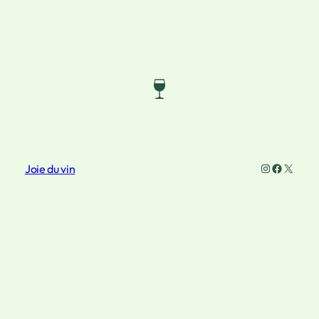
Instagram
Faceboo
X
Joie du vin